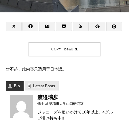
COPY Title&URL
对不起，此内容只适用于
日本語
。
Bio
Latest Posts
渡邉瑞歩
修士
at
早稲田大学山口研究室
ジャニーズを追いかけて10年以上。4グルー
プ掛け持ち中!!