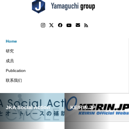
Home
研究
成员
Publication
联系我们
JKA Social Action
KEIRIN.JP