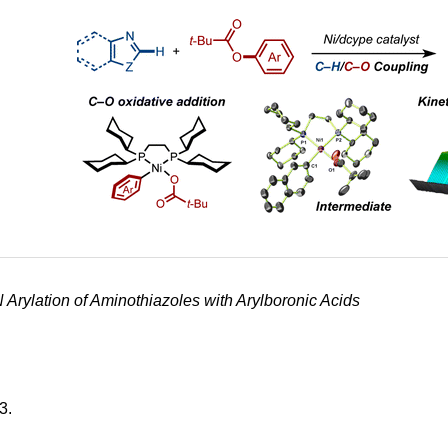
rylation of Aminothiazoles with Arylboronic Acids
3.