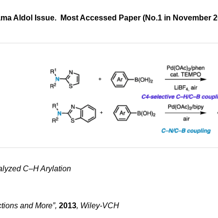
ma Aldol Issue. Most Accessed Paper (No.1 in November
2
alyzed C–H Arylation
tions and More”,
2013
, Wiley-VCH