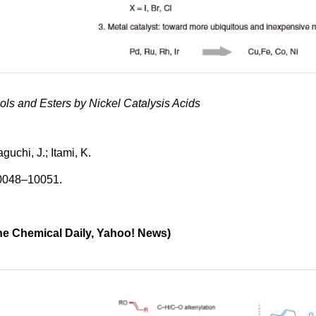
ols and Esters by Nickel Catalysis Acids
uchi, J.; Itami, K.
0048­–10051.
e Chemical Daily, Yahoo! News)