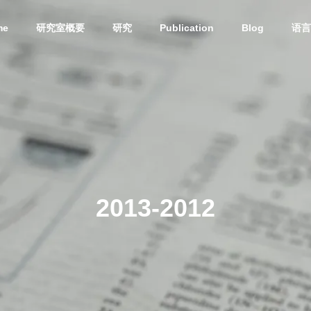
me
研究室概要
研究
Publication
Blog
语言
Blog
2013-2012
) UBE学術振興財団第6
(日本語) 第50回有機電子移動
励賞贈呈式に参加しまし
化学若手の会・討論会に参加
しました。