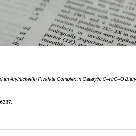
y of an Arylnickel(II) Pivalate Complex in Catalytic C–H/C–O Biar
K.
16387.