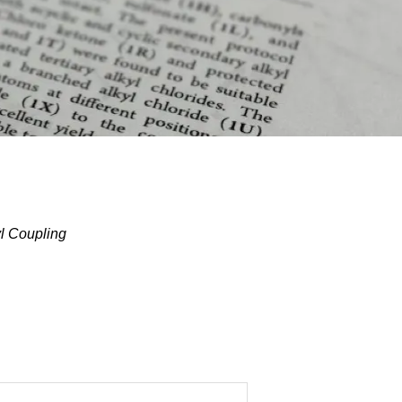
s analysi
た！！🇵🇱🧀
yl Coupling