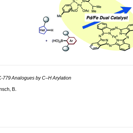
-779 Analogues by C–H Arylation
nsch, B.