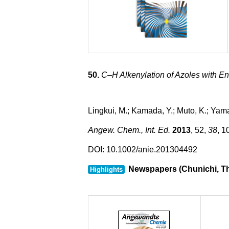
50.
C–H Alkenylation of Azoles with En
Lingkui, M.; Kamada, Y.; Muto, K.; Yamag
Angew. Chem., Int. Ed.
2013
, 52,
38
, 1
DOI:
10.1002/anie.201304492
Newspapers (Chunichi, Th
Highlights