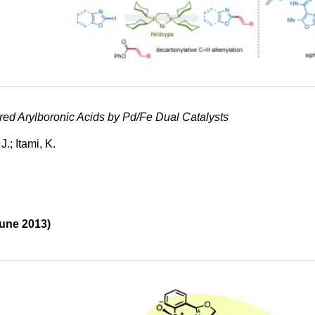
ed Arylboronic Acids by Pd/Fe Dual Catalysts
.; Itami, K.
June 2013)