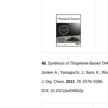
48.
Synthesis of Thiophene-Based TAK
Junker, A.; Yamaguchi, J.; Itami, K.; Wü
J. Org. Chem.
2013
,
78
, 5579–5586.
DOI:
10.1021/jo400692p