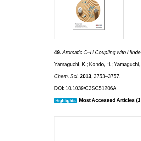
49.
Aromatic C–H Coupling with Hinder
Yamaguchi, K.; Kondo, H.; Yamaguchi, J
Chem. Sci.
2013
, 3753–3757.
DOI:
10.1039/C3SC51206A
Most Accessed Articles (
Highlights