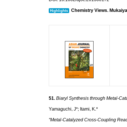
Chemistry Views. Mukaiya
Highlights
51.
Biaryl Synthesis through Metal-Cat
Yamaguchi, J*; Itami, K.*
“Metal-Catalyzed Cross-Coupling Reac