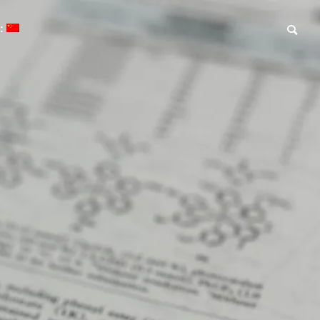
:
Blog
Blog
(日本語) David Sarlah研留学
(日本語) ポー
体験記 part 1
で開催されたInter
mposium Chal
flavor and vo