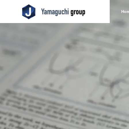
Ho
Blog
Blog
Professor
About Us
山口潤一郎教授
Blog
pe先生講
(日本語) ウミノヒカイ2026
(日本語
6回奨
た