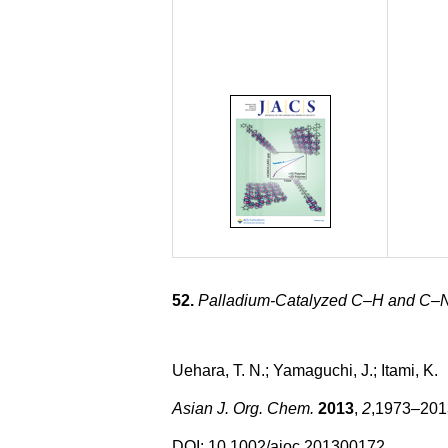
52.
Palladium-Catalyzed C–H and C–N A
Uehara, T. N.; Yamaguchi, J.; Itami, K.
Asian J. Org. Chem.
2013
,
2
,1973–201
DOI:
10.1002/ajoc.201300172