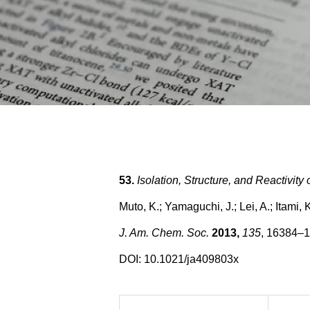
53.
Isolation, Structure, and Reactivit
Muto, K.; Yamaguchi, J.; Lei, A.; Itami, 
J. Am. Chem. Soc.
2013,
135
, 16384–
DOI:
10.1021/ja409803x