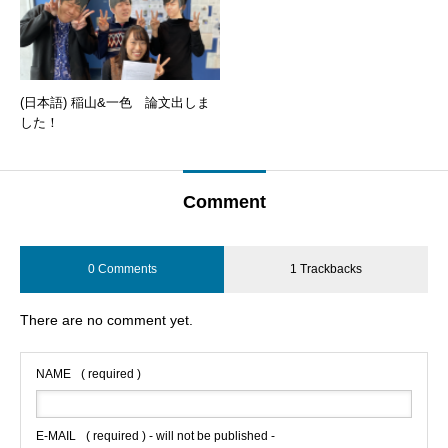
(日本語) 稲山&一色 論文出しま
した！
Comment
0 Comments
1 Trackbacks
There are no comment yet.
NAME
( required )
E-MAIL
( required ) - will not be published -