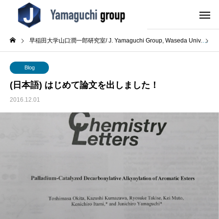
早稲田大学山口潤一郎研究室/ J. Yamaguchi Group, Waseda Univ.
B
Blog
(日本語) はじめて論文を出しました！
2016.12.01