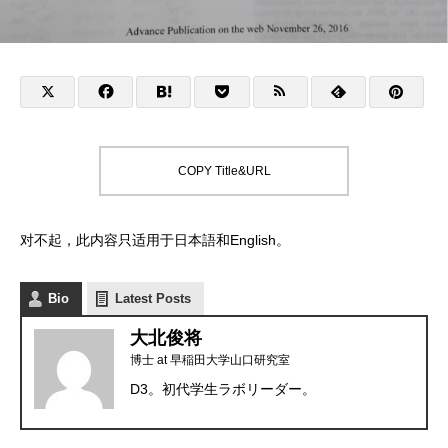
COPY Title&URL
对不起，此内容只适用于
日本語
和
English
。
Bio
Latest Posts
大北俊将
博士
at
早稲田大学山口研究室
D3。初代学生ラボリーダー。