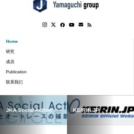
Home
研究
成员
Publication
联系我们
JKA Social Action
KEIRIN.JP