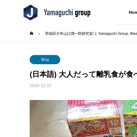
Ho
早稲田大学山口潤一郎研究室/ J. Yamaguchi Group, Wased
Blog
Blog
Professor
About Us
Blog
山口潤一郎教授
(日本語) 大人だって離乳食が
Blog
2020.12.07
pe先生講
(日本語) ウミノヒカイ2026
(日本語
6回奨
た