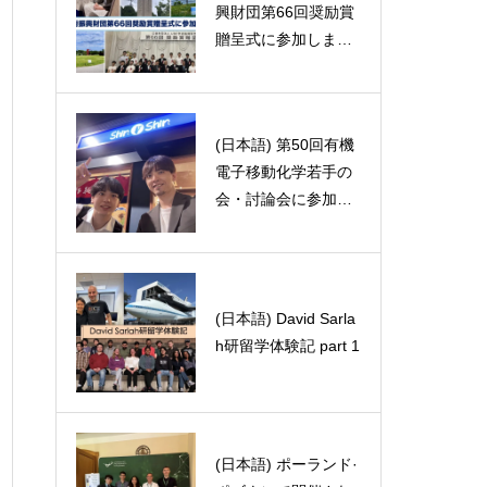
s analysi
興財団第66回奨励賞
26
た！！🇵🇱🧀
贈呈式に参加しまし
た
(日本語) 第50回有機
(日本語) 最近の高校
電子移動化学若手の
化学の教科書がすご
会・討論会に参加し
い！
ました。
(日本語) David Sarla
(日本語) 萩原伸也先
h研留学体験記 part 1
生講演会
(日本語) ポーランド·
(日本語) 研究の合間