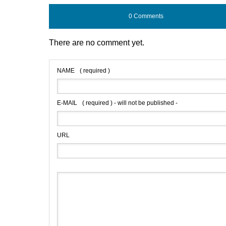
0 Comments
There are no comment yet.
NAME
( required )
E-MAIL
( required ) - will not be published -
URL