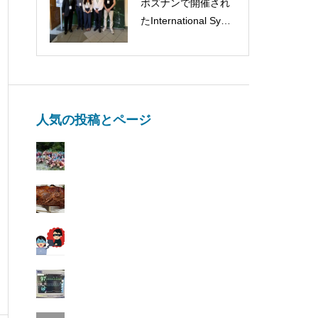
ポズナンで開催され
に映画鑑賞はいかが
たInternational Symp
ですか
osium Challenges in
food flavor and volati
le compounds analys
isに参加してきまし
た！！🇵🇱🧀
人気の投稿とページ