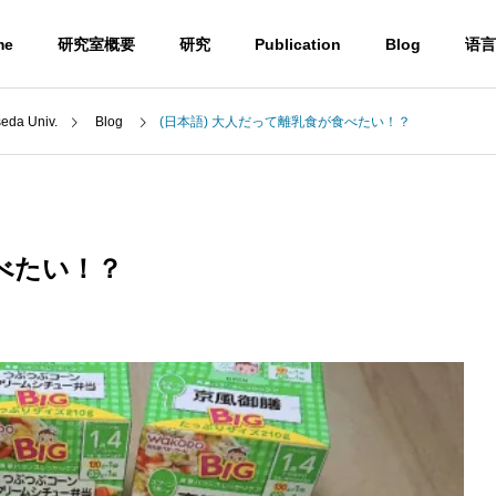
me
研究室概要
研究
Publication
Blog
语言
a Univ.
Blog
(日本語) 大人だって離乳食が食べたい！？
Blog
食べたい！？
) UBE学術振興財団第6
(日本語) 第50回有機電子移動
励賞贈呈式に参加しまし
化学若手の会・討論会に参加
しました。