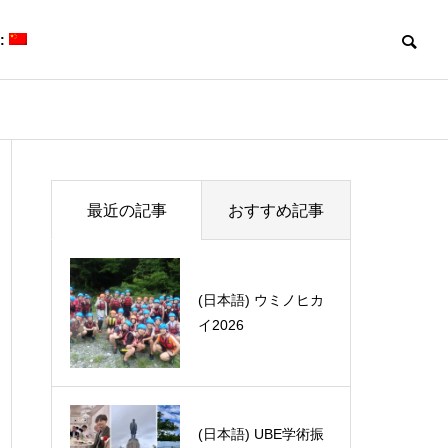
:
Blog
Blog
最近の記事
おすすめ記事
(日本語) かぶキッチ
(日本語) ウミノヒカ
ン 〜ストロングゼ
イ2026
ロカレー〜
(日本語) David Sarlah研留学
(日本語) ポー
体験記 part 1
で開催されたInter
mposium Chal
flavor and vo
(日本語) UBE学術振
(日本語) 最終講義20