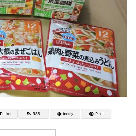
Pocket
RSS
feedly
Pin it