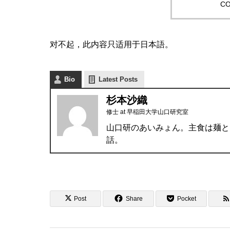
CO
对不起，此内容只适用于
日本語
。
Bio
Latest Posts
杉本沙織
修士
at
早稲田大学山口研究室
山口研のあいみょん。主食は麺と
話。
Post
Share
Pocket