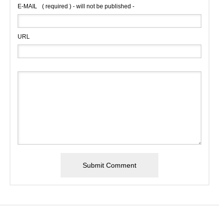
E-MAIL
( required ) - will not be published -
URL