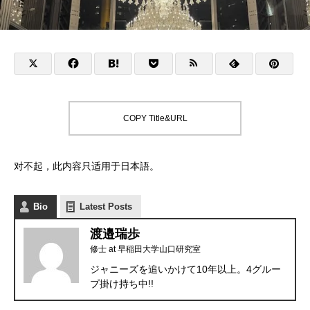
COPY Title&URL
对不起，此内容只适用于
日本語
。
Bio
Latest Posts
渡邉瑞歩
修士
at
早稲田大学山口研究室
ジャニーズを追いかけて10年以上。4グルー
プ掛け持ち中!!