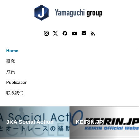
Home
研究
成员
Publication
联系我们
JKA Social Action
KEIRIN.JP