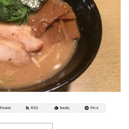
Pocket
RSS
feedly
Pin it