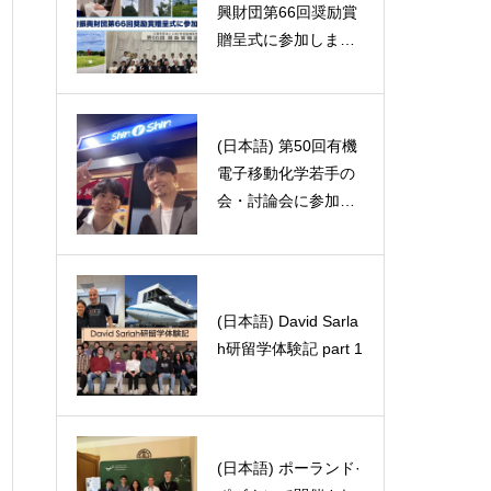
s analysi
興財団第66回奨励賞
(日本語) 雨の匂い
た！！🇵🇱🧀
贈呈式に参加しまし
た
(日本語) 第50回有機
(日本語) 最終講義20
電子移動化学若手の
26
会・討論会に参加し
ました。
(日本語) David Sarla
(日本語) 真空ポンプ
h研留学体験記 part 1
は自分で洗おう！
(日本語) ポーランド·
(日本語) IKCOC-15