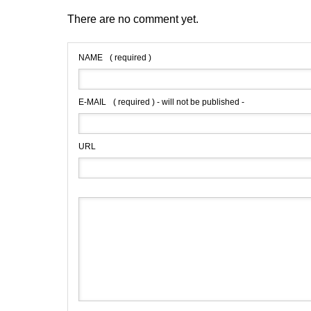
There are no comment yet.
NAME
( required )
E-MAIL
( required ) - will not be published -
URL