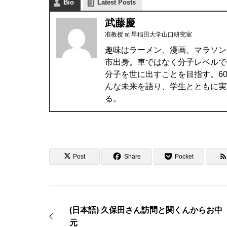
Bio
Latest Posts
武藤慶
准教授
at
早稲田大学山口研究室
趣味はラーメン、漫画、マラソン
市出身。車ではなく分子レベルで
分子を世に出すことを目指す。6
んな未来を語り、学生とともに実
る。
Post
Share
Pocket
(日本語) 久保田さん訪問と関くんからお中
元