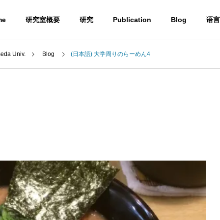
me
研究室概要
研究
Publication
Blog
语言
a Univ.
Blog
(日本語) 大学周りのらーめん4
Blog
) UBE学術振興財団第6
(日本語) 第50回有機電子移動
励賞贈呈式に参加しまし
化学若手の会・討論会に参加
しました。