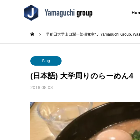
Ho
早稲田大学山口潤一郎研究室/ J. Yamaguchi Group, Wased
Blog
Blog
Professor
About Us
Blog
山口潤一郎教授
(日本語) 大学周りのらーめん4
Blog
2016.08.03
pe先生講
(日本語) ウミノヒカイ2026
(日本語
6回奨
た