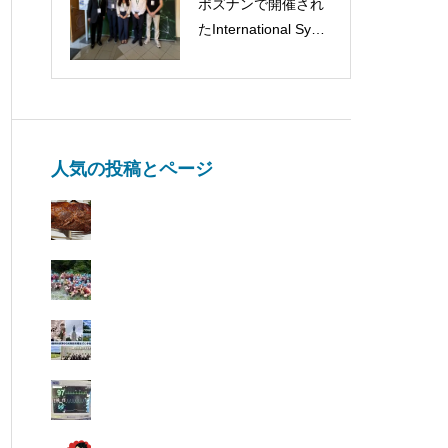
ポズナンで開催され
に参加しました！We
たInternational Symp
participated in IKCO
osium Challenges in
C-15!!
food flavor and volati
le compounds analys
isに参加してきまし
た！！🇵🇱🧀
人気の投稿とページ