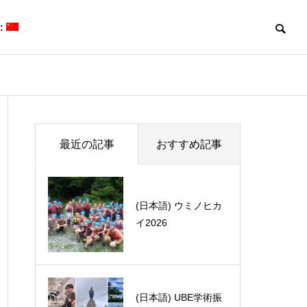
:
Blog
Blog
最近の記事
おすすめ記事
(日本語) 先進研究講
(日本語) ウミノヒカ
演会で講演してきま
イ2026
した
(日本語) David Sarlah研留学
(日本語) ポー
体験記 part 1
で開催されたInter
mposium Chal
flavor and vo
(日本語) UBE学術振