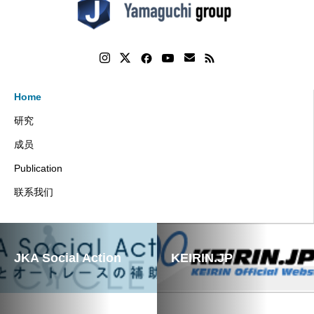
Home
研究
成员
Publication
联系我们
JKA Social Action
KEIRIN.JP