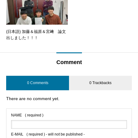
(日本語) 加藤＆福原＆宮﨑 論文
出しました！！！
Comment
0 Comments
0 Trackbacks
There are no comment yet.
NAME
( required )
E-MAIL
( required ) - will not be published -