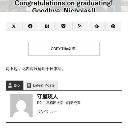
COPY Title&URL
对不起，此内容只适用于
日本語
。
Bio
Latest Posts
守屋瑛人
D2
at
早稲田大学山口研究室
えいてぃー