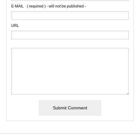
E-MAIL
( required ) - will not be published -
URL