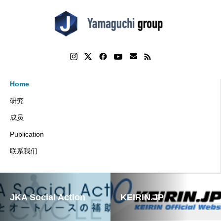
Home
研究
成员
Publication
联系我们
JKA Social Action
KEIRIN.JP