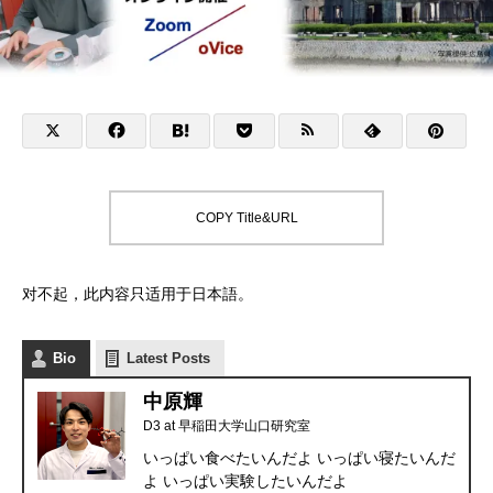
COPY Title&URL
对不起，此内容只适用于
日本語
。
Bio
Latest Posts
中原輝
D3
at
早稲田大学山口研究室
いっぱい食べたいんだよ いっぱい寝たいんだ
よ いっぱい実験したいんだよ