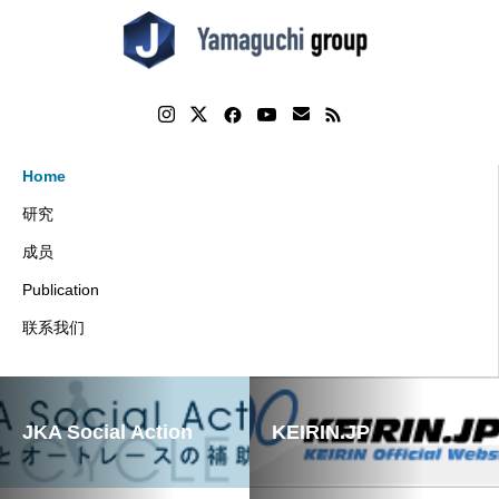
Home
研究
成员
Publication
联系我们
JKA Social Action
KEIRIN.JP