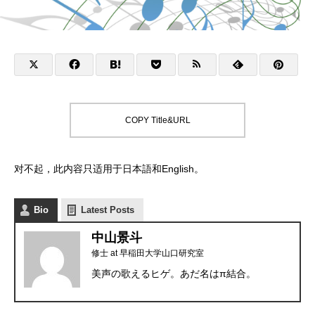
COPY Title&URL
对不起，此内容只适用于
日本語
和
English
。
Bio
Latest Posts
中山景斗
修士
at
早稲田大学山口研究室
美声の歌えるヒゲ。あだ名はπ結合。