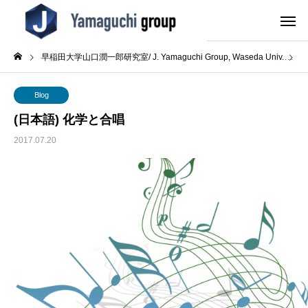
早稲田大学山口潤一郎研究室/ J. Yamaguchi Group, Waseda Univ.
B
Blog
(日本語) 化学と合唱
2017.07.20