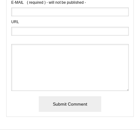
E-MAIL
( required ) - will not be published -
URL