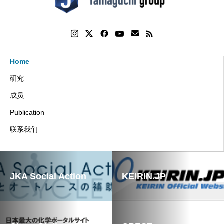
Home
研究
成员
Publication
联系我们
JKA Social Action
KEIRIN.JP