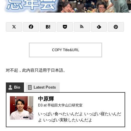
COPY Title&URL
对不起，此内容只适用于
日本語
。
Bio
Latest Posts
中原輝
D3
at
早稲田大学山口研究室
いっぱい食べたいんだよ いっぱい寝たいんだ
よ いっぱい実験したいんだよ