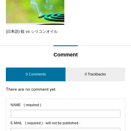
(日本語) 蚊 vs シリコンオイル
Comment
0 Comments
0 Trackbacks
There are no comment yet.
NAME
( required )
E-MAIL
( required ) - will not be published -