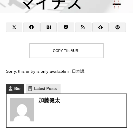
COPY Title&URL
Sorry, this entry is only available in
日本語
.
Bio
Latest Posts
加藤健太