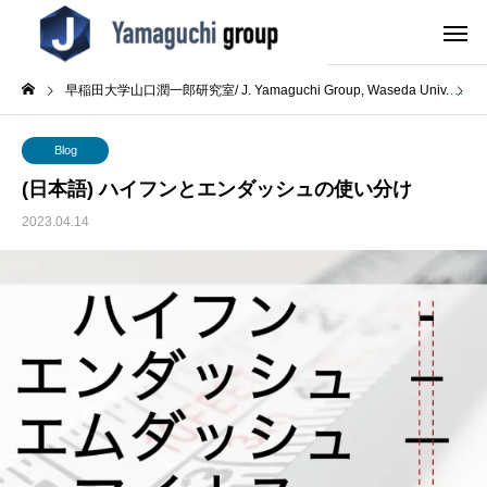
早稲田大学山口潤一郎研究室/ J. Yamaguchi Group, Waseda Univ.
B
Blog
(日本語) ハイフンとエンダッシュの使い分け
2023.04.14