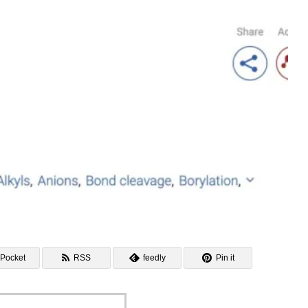
Pocket
RSS
feedly
Pin it