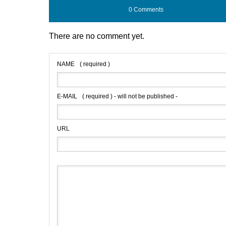
0 Comments
There are no comment yet.
NAME
( required )
E-MAIL
( required ) - will not be published -
URL