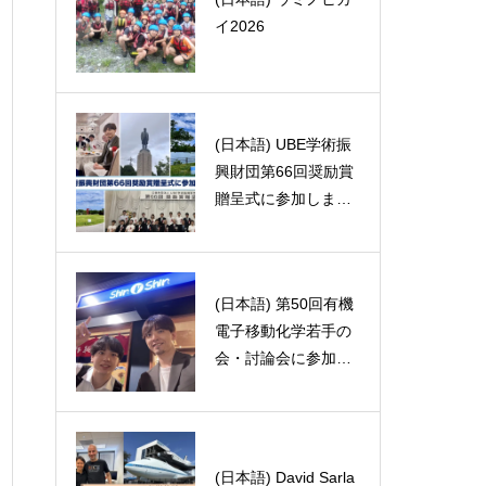
イ2026
戸狩温泉スキー場~
(日本語) UBE学術振
(日本語) Macの持ち
興財団第66回奨励賞
腐れ
贈呈式に参加しまし
た
(日本語) 第50回有機
(日本語) 僕はこんな
電子移動化学若手の
ことできるんだよ?
会・討論会に参加し
フードファイト編
ました。
(日本語) David Sarla
(日本語) 第3回山口研