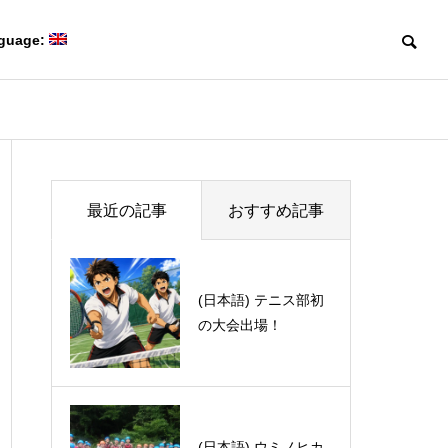
guage:
Blog
Blog
Members
最近の記事
おすすめ記事
研究室メンバー
(日本語) テニス部初
(日本語) 最終講義20
の大会出場！
26
Collaboration
(日本語) 第50回有機電子移動
(日本語) Davi
共同研究
Creating game-changing
化学若手の会・討論会に参加
体験記 part 1
molecules
しました。
革新的な分子をつくる。
(日本語) ウミノヒカ
(日本語) 夜行スノボ~