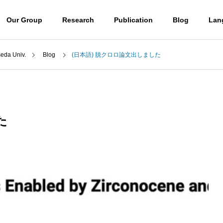
Our Group
Research
Publication
Blog
Lan
a Univ.
Blog
(日本語) 脱クロロ論文出しました
Blog
Professor
山口潤一郎教授
た
Access
) ウミノヒカイ2026
(日本語) UBE学術振興財団第6
アクセス
6回奨励賞贈呈式に参加しまし
 molecules
Destroying molecules
た
。
分子をぶっ壊す。