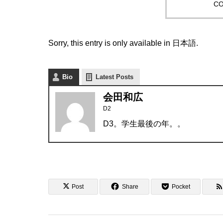
CO
Sorry, this entry is only available in
日本語
.
Bio
Latest Posts
会田和広
D2
D3。学生最後の年。。
Post
Share
Pocket