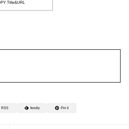
PY Title&URL
RSS
feedly
Pin it