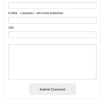
E-MAIL
( required ) - will not be published -
URL