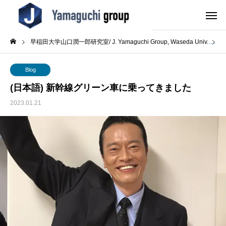
早稲田大学山口潤一郎研究室/ J. Yamaguchi Group, Waseda Univ.
B
Blog
(日本語) 新幹線グリーン車に乗ってきました
2023.01.21