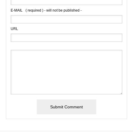
E-MAIL
( required ) - will not be published -
URL