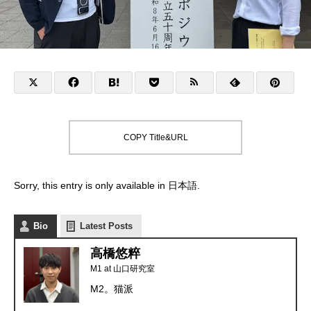
COPY Title&URL
Sorry, this entry is only available in
日本語
.
Bio
Latest Posts
高橋悠粹
M1
at
山口研究室
M2。猫派