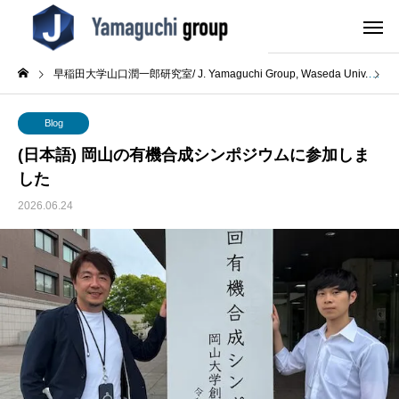
早稲田大学山口潤一郎研究室/ J. Yamaguchi Group, Waseda Univ.
B
Blog
(日本語) 岡山の有機合成シンポジウムに参加しま
した
2026.06.24