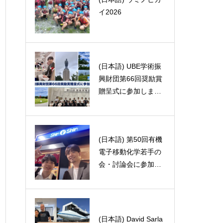
(日本語) 毒展@池袋
イ2026
(日本語) UBE学術振
(日本語) レーシック
興財団第66回奨励賞
をしました
贈呈式に参加しまし
た
(日本語) 第50回有機
(日本語) 賞味期限の
電子移動化学若手の
切れた牛乳でヨーグ
会・討論会に参加し
ルトを作りたかった
ました。
Chemistry & mushro
(日本語) David Sarla