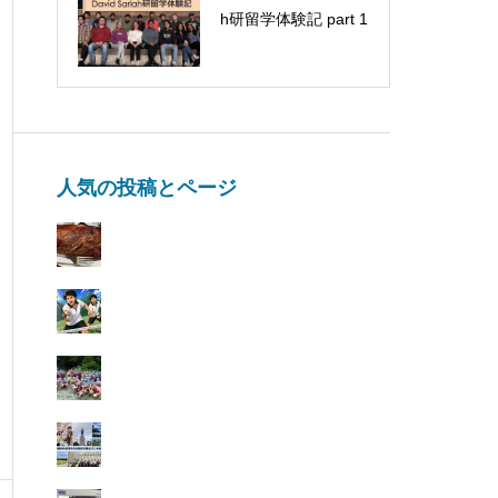
om, special mushroo
h研留学体験記 part 1
m report
人気の投稿とページ