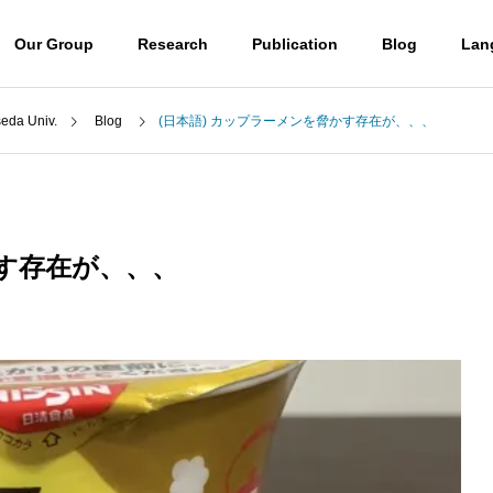
Our Group
Research
Publication
Blog
Lan
a Univ.
Blog
(日本語) カップラーメンを脅かす存在が、、、
Blog
Professor
山口潤一郎教授
かす存在が、、、
Access
) ウミノヒカイ2026
(日本語) UBE学術振興財団第6
アクセス
6回奨励賞贈呈式に参加しまし
 molecules
Destroying molecules
た
。
分子をぶっ壊す。