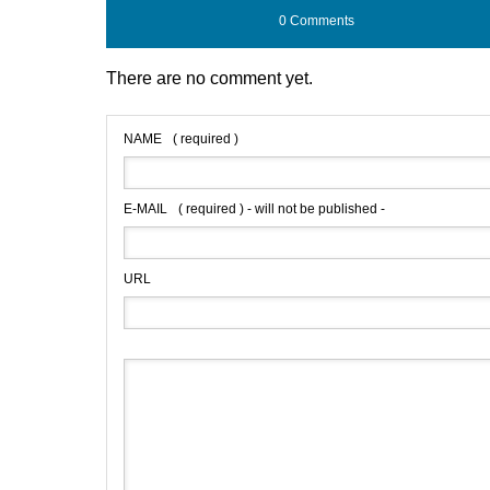
0 Comments
There are no comment yet.
NAME
( required )
E-MAIL
( required ) - will not be published -
URL