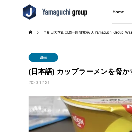
Home
早稲田大学山口潤一郎研究室/ J. Yamaguchi Group, Wased
Blog
Blog
About Us
Blog
研究室について
(日本語) カップラーメンを脅
Research
Blog
About Us
2020.12.31
Concept
Alumni
成シン
(日本語) テニス部初の大会出
(日本語
同窓生
た
場！
Building
分子をつなぐ