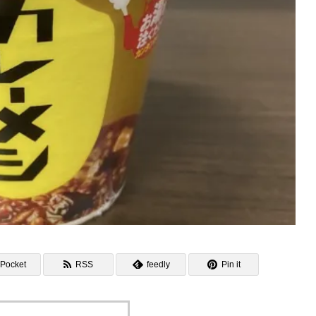
Pocket
RSS
feedly
Pin it