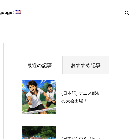
guage:
Blog
Blog
Members
最近の記事
おすすめ記事
研究室メンバー
(日本語) テニス部初
Second set of gifts ar
の大会出場！
rived!
Collaboration
(日本語) 第50回有機電子移動
(日本語) Davi
共同研究
Creating game-changing
化学若手の会・討論会に参加
体験記 part 1
molecules
しました。
革新的な分子をつくる。
(日本語) ウミノヒカ