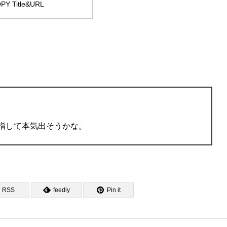
PY Title&URL
目指して本気出そうかな。
RSS
feedly
Pin it