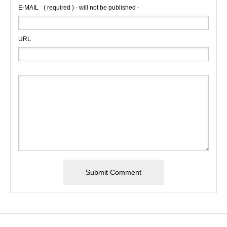
E-MAIL
( required ) - will not be published -
URL