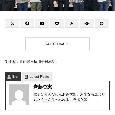
COPY Title&URL
对不起，此内容只适用于
日本語
。
Bio
Latest Posts
齊藤杏実
電子ぴゅんぴゅんあみ太郎。お米なら誰より
もたくさん食べられる。ラボ女帝。