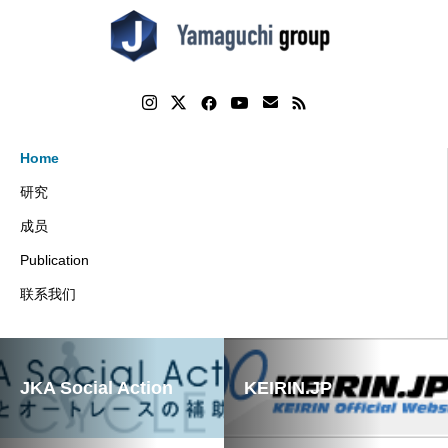
Home
研究
成员
Publication
联系我们
JKA Social Action
KEIRIN.JP