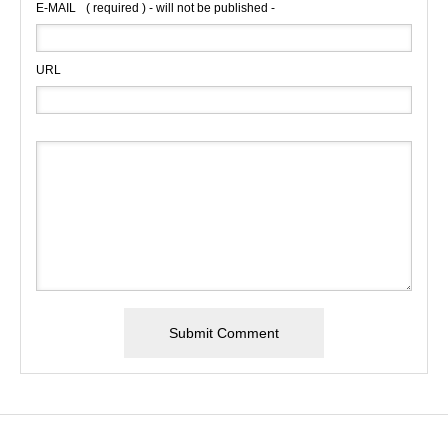
E-MAIL
( required ) - will not be published -
URL