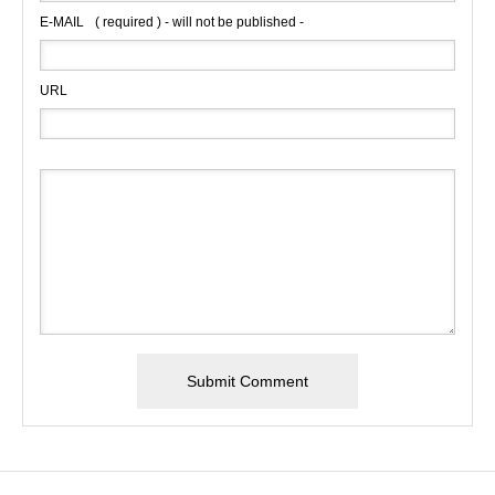
E-MAIL
( required ) - will not be published -
URL