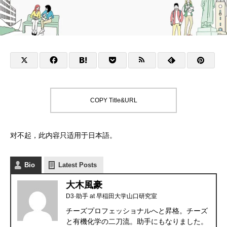
COPY Title&URL
对不起，此内容只适用于
日本語
。
Bio
Latest Posts
大木風豪
D3·助手
at
早稲田大学山口研究室
チーズプロフェッショナルへと昇格。チーズ
と有機化学の二刀流。助手にもなりました。