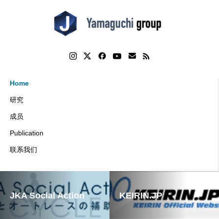
Home
研究
成员
Publication
联系我们
JKA Social Action
KEIRIN.JP