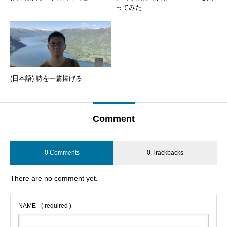
ってみた
(日本語) 詩を一篇捧げる
Comment
0 Comments
0 Trackbacks
There are no comment yet.
NAME
( required )