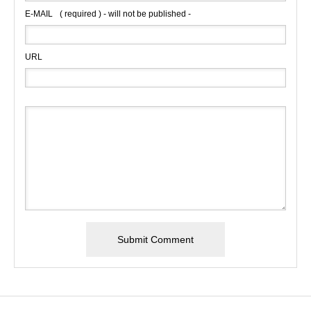
E-MAIL
( required ) - will not be published -
URL