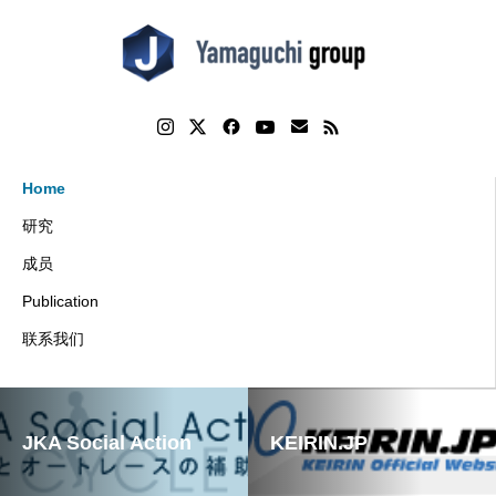
Home
研究
成员
Publication
联系我们
JKA Social Action
KEIRIN.JP