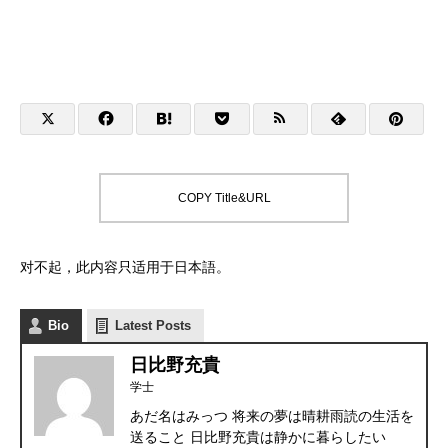
COPY Title&URL
对不起，此内容只适用于
日本語
。
Bio
Latest Posts
日比野充貴
学士
あだ名はみっつ 将来の夢は晴耕雨読の生活を
送ること 日比野充貴は静かに暮らしたい