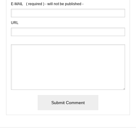
E-MAIL
( required ) - will not be published -
URL