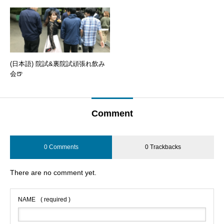
(日本語) 院試&裏院試頑張れ飲み
会🍺
Comment
0 Comments
0 Trackbacks
There are no comment yet.
NAME
( required )