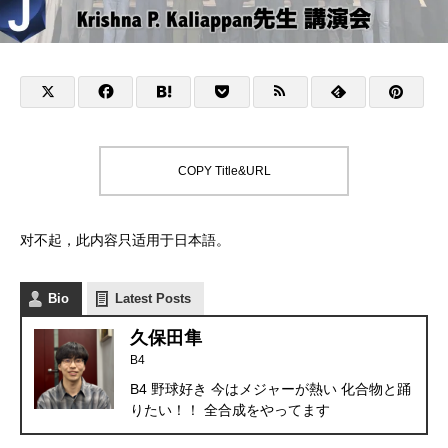
COPY Title&URL
对不起，此内容只适用于
日本語
。
Bio
Latest Posts
久保田隼
B4
B4 野球好き 今はメジャーが熱い 化合物と踊
りたい！！ 全合成をやってます