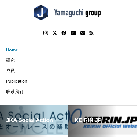
Home
研究
成员
Publication
联系我们
JKA Social Action
KEIRIN.JP