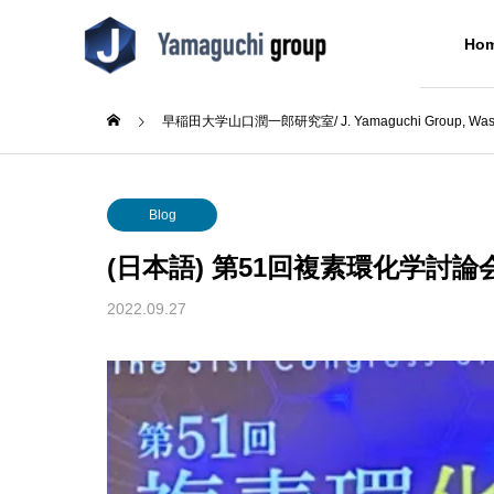
Ho
早稲田大学山口潤一郎研究室/ J. Yamaguchi Group, Wased
Blog
Blog
Professor
About Us
Blog
山口潤一郎教授
(日本語) 第51回複素環化学討
Blog
2022.09.27
成シン
(日本語) テニス部初の大会出
(日本語
た
場！