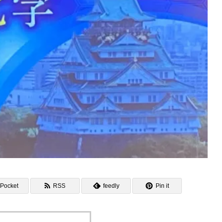
Pocket
RSS
feedly
Pin it