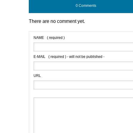
0 Comments
There are no comment yet.
NAME
( required )
E-MAIL
( required ) - will not be published -
URL