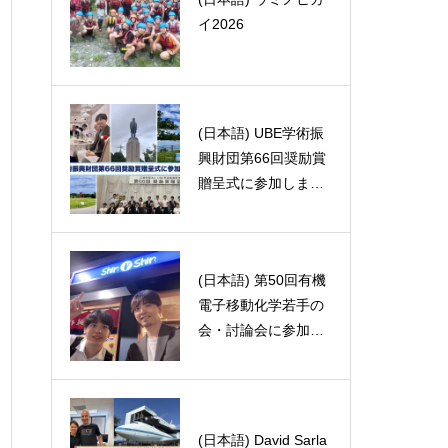
イ2026
手を全力応援!!!!
(日本語) UBE学術振
(日本語) 中国の美食
興財団第66回奨励賞
〜ザリガニ編〜
贈呈式に参加しまし
た
(日本語) 第50回有機
(日本語) みなさんの
電子移動化学若手の
趣味は何でしょう
会・討論会に参加し
か？
ました。
(日本語) David Sarla
(日本語) 脱クロロ論