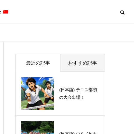
:
Blog
Blog
最近の記事
おすすめ記事
(日本語) テニス部初
(日本語) 太田さんよ
の大会出場！
うこそ！
(日本語) 第50回有機電子移動
(日本語) Davi
化学若手の会・討論会に参加
体験記 part 1
しました。
(日本語) ウミノヒカ
(日本語) 日本代表選