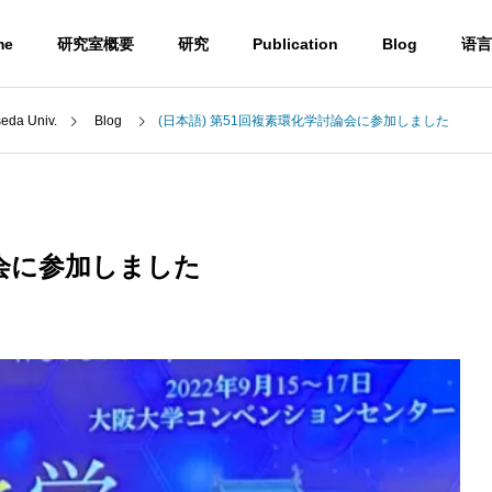
me
研究室概要
研究
Publication
Blog
语言
a Univ.
Blog
(日本語) 第51回複素環化学討論会に参加しました
Blog
論会に参加しました
) ウミノヒカイ2026
(日本語) UBE学術振興財団第6
6回奨励賞贈呈式に参加しまし
た