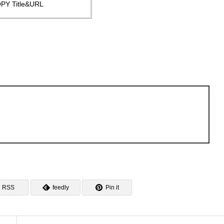
PY Title&URL
RSS
feedly
Pin it