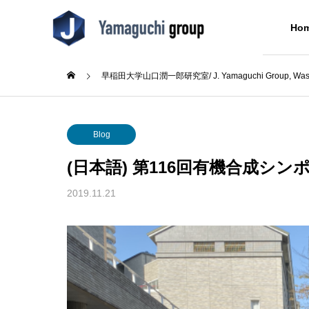
Ho
早稲田大学山口潤一郎研究室/ J. Yamaguchi Group, Wased
Blog
Blog
Professor
About Us
Blog
山口潤一郎教授
(日本語) 第116回有機合成シン
Blog
2019.11.21
成シン
(日本語) テニス部初の大会出
(日本語
た
場！