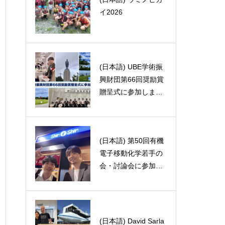
イ2026
になる!?匂う化合物
(日本語) UBE学術振
(日本語) おばあちゃ
興財団第66回奨励賞
んの家に行きました
贈呈式に参加しまし
た
(日本語) 第50回有機
(日本語) 入門のスス
電子移動化学若手の
メ
会・討論会に参加し
ました。
(日本語) David Sarla
(日本語) スノボデビ