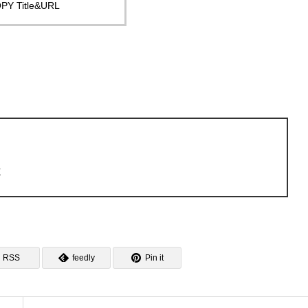
PY Title&URL
よ
RSS
feedly
Pin it