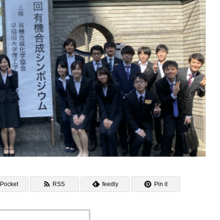
Pocket
RSS
feedly
Pin it