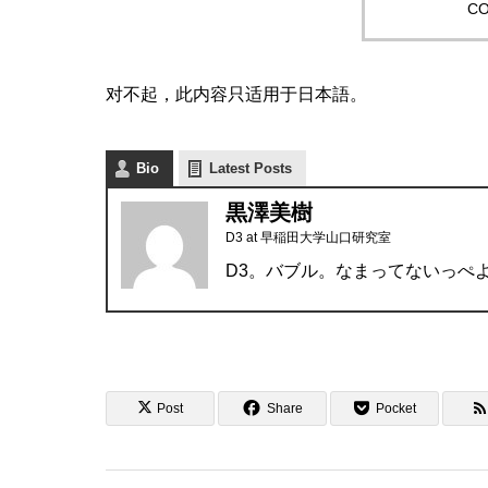
CO
对不起，此内容只适用于
日本語
。
Bio
Latest Posts
黒澤美樹
D3
at
早稲田大学山口研究室
D3。バブル。なまってないっぺ
Post
Share
Pocket