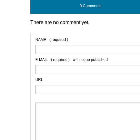
0 Comments
There are no comment yet.
NAME
( required )
E-MAIL
( required ) - will not be published -
URL