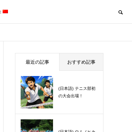
:
Blog
Blog
最近の記事
おすすめ記事
(日本語) UBE学術振
(日本語) テニス部初
興財団第66回奨励賞
の大会出場！
贈呈式に参加しまし
(日本語) 第50回有機電子移動
(日本語) Davi
た
化学若手の会・討論会に参加
体験記 part 1
しました。
(日本語) ウミノヒカ
(日本語) 臭いけど癖