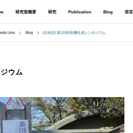
me
研究室概要
研究
Publication
Blog
语言
a Univ.
Blog
(日本語) 第116回有機合成シンポジウム
Blog
ポジウム
) ウミノヒカイ2026
(日本語) UBE学術振興財団第6
6回奨励賞贈呈式に参加しまし
た