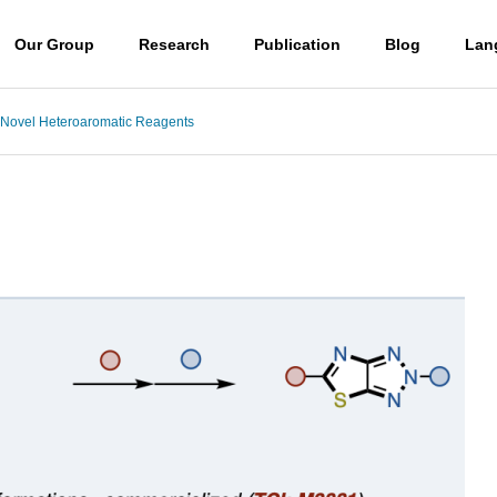
Our Group
Research
Publication
Blog
Lan
 Novel Heteroaromatic Reagents
Blog
Professor
山口潤一郎教授
Access
) ウミノヒカイ2026
(日本語) UBE学術振興財団第6
アクセス
6回奨励賞贈呈式に参加しまし
 molecules
Destroying molecules
た
。
分子をぶっ壊す。