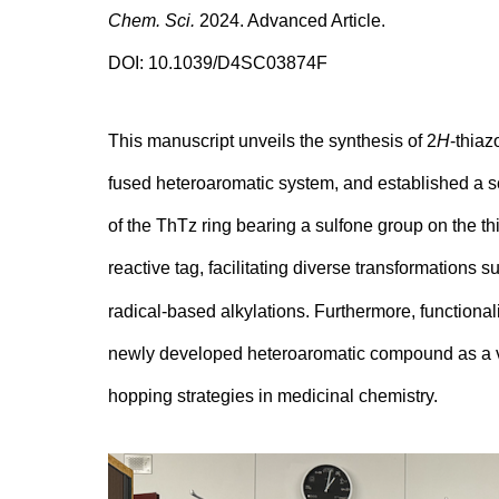
Chem. Sci.
2024. Advanced Article.
DOI:
10.1039/D4SC03874F
This manuscript unveils the synthesis of 2
H
-thiaz
fused heteroaromatic system, and established a sc
of the ThTz ring bearing a sulfone group on the th
reactive tag, facilitating diverse transformations s
radical-based alkylations. Furthermore, functionaliz
newly developed heteroaromatic compound as a va
hopping strategies in medicinal chemistry.