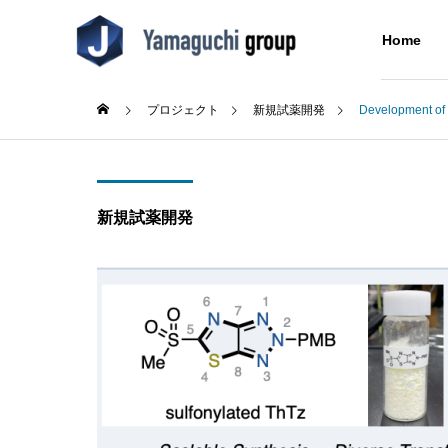
Home
プロジェクト
新規試薬開発
Development of
Blog
Blog
About Us
研究室について
新規試薬開発
Research
Blog
About Us
Concept
Alumni
成シン
(日本語) テニス部初の大会出
(日本語
同窓生
た
場！
Building
分子をつなぐ