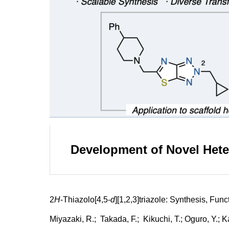
Development of Novel Het
2
H
-Thiazolo[4,5-
d
][1,2,3]triazole: Synthesis, Fun
Miyazaki, R.; Takada, F.; Kikuchi, T.; Oguro, Y.; 