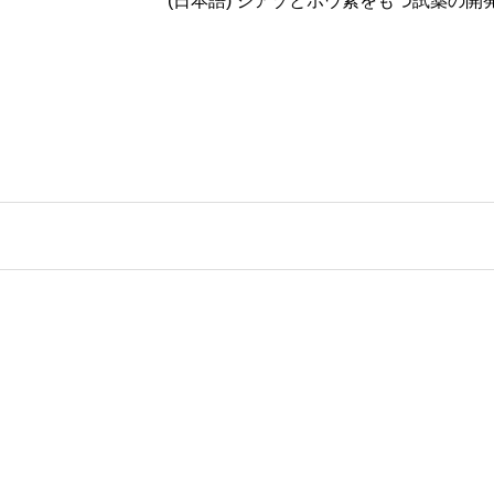
(日本語) ジアゾとホウ素をもつ試薬の開