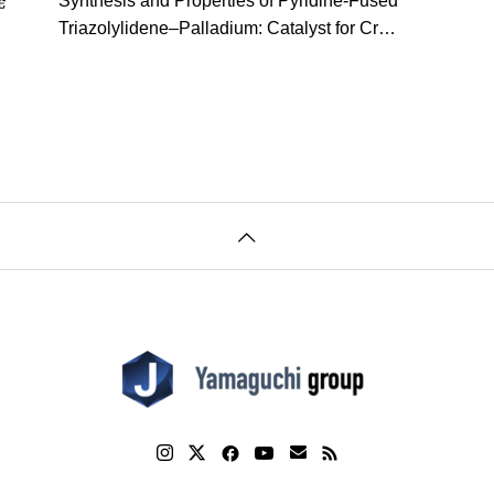
発
Synthesis and Properties of Pyridine-Fused
Triazolylidene–Palladium: Catalyst for Cros
s-Coupling Using Chloroarenes and Nitroar
enes