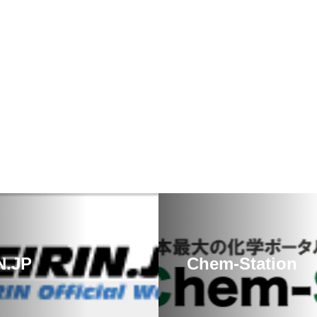
N.JP
Chem-Station