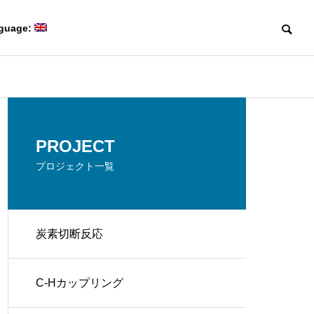
guage:
Blog
Blog
Members
PROJECT
研究室メンバー
プロジェクト一覧
炭素切断反応
Collaboration
(日本語) 第50回有機電子移動
(日本語) Davi
共同研究
Creating game-changing
化学若手の会・討論会に参加
体験記 part 1
molecules
C-Hカップリング
しました。
革新的な分子をつくる。