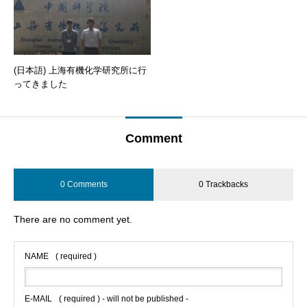
(日本語) 上海有機化学研究所に行
ってきました
Comment
0 Comments
0 Trackbacks
There are no comment yet.
NAME
( required )
E-MAIL
( required ) - will not be published -