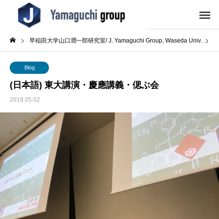
早稲田大学山口潤一郎研究室/ J. Yamaguchi Group, Waseda Univ.
B
Blog
(日本語) 東大講演・慶應講義・偲ぶ会
2019.05.02