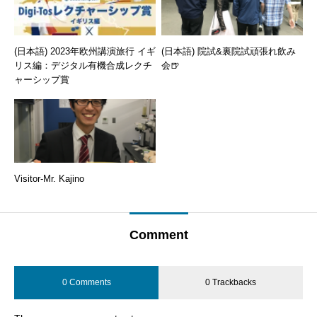
(日本語) 2023年欧州講演旅行 イギ
(日本語) 院試&裏院試頑張れ飲み
リス編：デジタル有機合成レクチ
会🍺
ャーシップ賞
Visitor-Mr. Kajino
Comment
0 Comments
0 Trackbacks