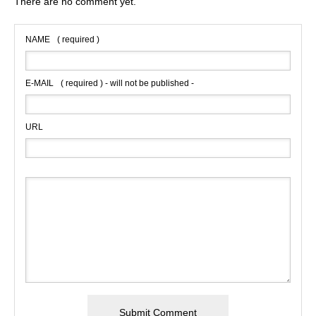
There are no comment yet.
NAME
( required )
E-MAIL
( required ) - will not be published -
URL