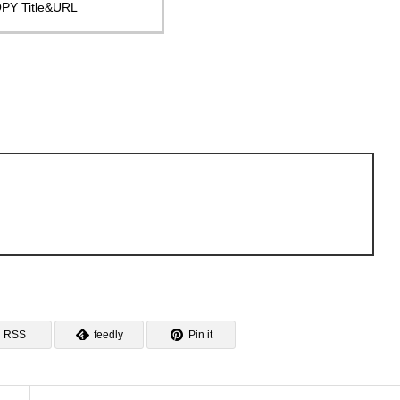
PY Title&URL
RSS
feedly
Pin it