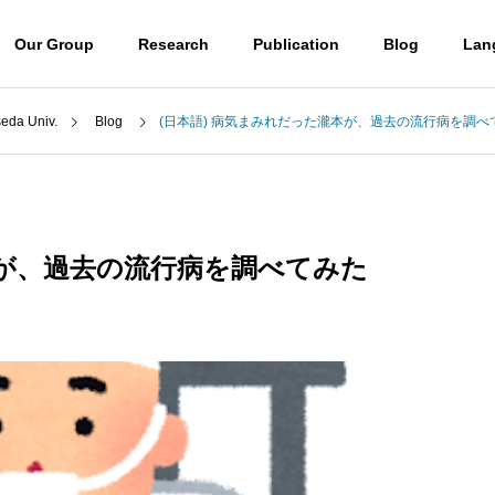
Our Group
Research
Publication
Blog
Lan
a Univ.
Blog
(日本語) 病気まみれだった瀧本が、過去の流行病を調べ
Blog
Professor
山口潤一郎教授
本が、過去の流行病を調べてみた
Access
) ウミノヒカイ2026
(日本語) UBE学術振興財団第6
アクセス
6回奨励賞贈呈式に参加しまし
 molecules
Destroying molecules
た
。
分子をぶっ壊す。