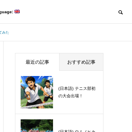
guage:
てみた
Blog
Blog
Members
最近の記事
おすすめ記事
研究室メンバー
(日本語) テニス部初
(日本語) 海外旅行を
の大会出場！
おすそ分け – part 1
Collaboration
(日本語) 第50回有機電子移動
(日本語) Davi
共同研究
Creating game-changing
化学若手の会・討論会に参加
体験記 part 1
molecules
しました。
革新的な分子をつくる。
(日本語) 第41回有機
(日本語) ウミノヒカ