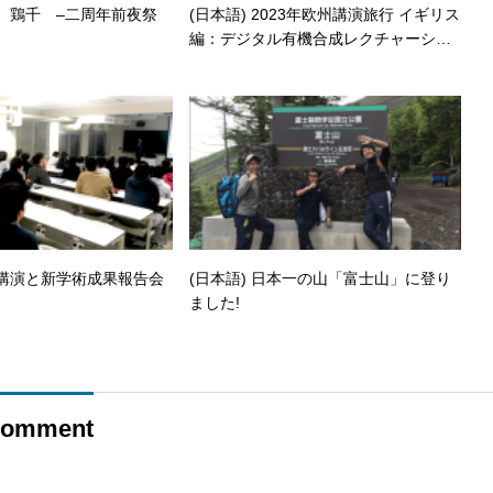
麺 鶏千 –二周年前夜祭
(日本語) 2023年欧州講演旅行 イギリス
編：デジタル有機合成レクチャーシッ
プ賞
大講演と新学術成果報告会
(日本語) 日本一の山「富士山」に登り
ました!
omment