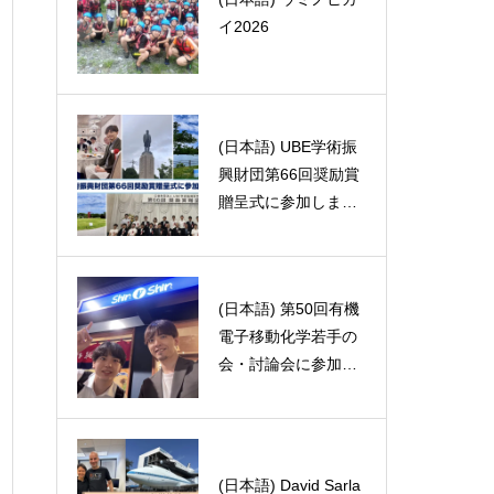
合成化学セミナーに
イ2026
行ってきました。
(日本語) UBE学術振
(日本語) 62号館E棟
興財団第66回奨励賞
エレベーターのスス
贈呈式に参加しまし
メ
た
(日本語) 第50回有機
(日本語) 最終講義20
電子移動化学若手の
26
会・討論会に参加し
ました。
(日本語) David Sarla
(日本語) レーシック