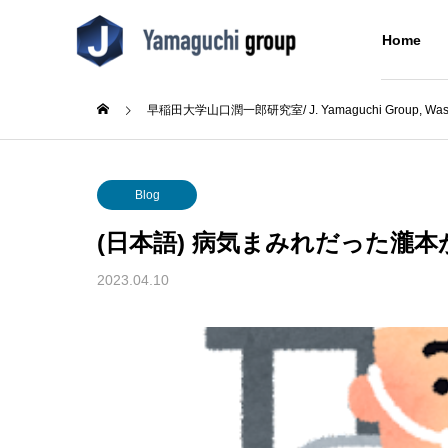
Home
早稲田大学山口潤一郎研究室/ J. Yamaguchi Group, Wased
Blog
Blog
About Us
Blog
研究室について
(日本語) 病気まみれだった瀧
Research
Blog
About Us
2023.04.10
Concept
Alumni
成シン
(日本語) テニス部初の大会出
(日本語
同窓生
た
場！
Building
分子をつなぐ