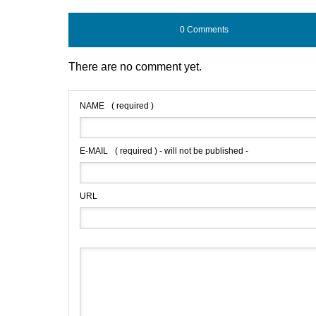
0 Comments
There are no comment yet.
NAME
( required )
E-MAIL
( required ) - will not be published -
URL