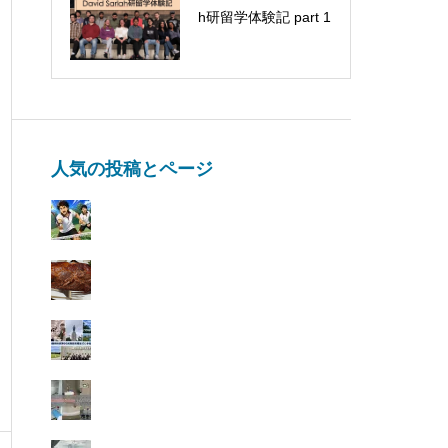
h研留学体験記 part 1
をしました(すとう)
人気の投稿とページ