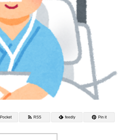
Pocket
RSS
feedly
Pin it