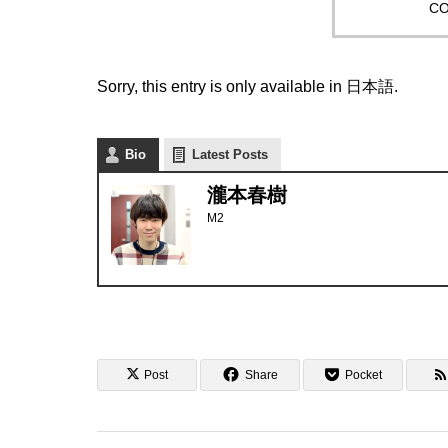
CO
Sorry, this entry is only available in
日本語
.
Bio
Latest Posts
瀧本春樹
M2
Post
Share
Pocket