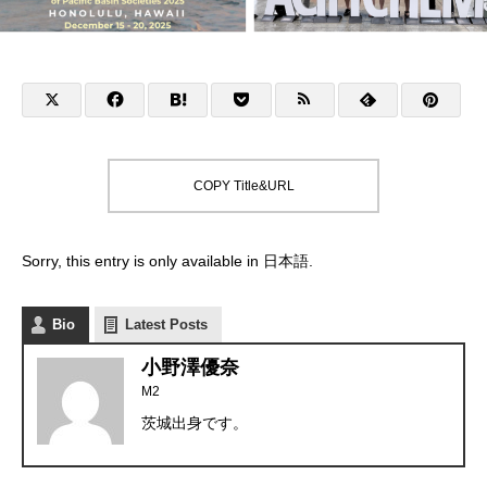
COPY Title&URL
Sorry, this entry is only available in
日本語
.
Bio
Latest Posts
小野澤優奈
M2
茨城出身です。