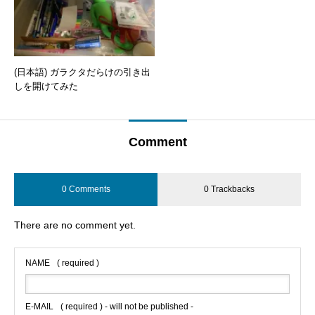
(日本語) ガラクタだらけの引き出
しを開けてみた
Comment
0 Comments
0 Trackbacks
There are no comment yet.
NAME
( required )
E-MAIL
( required ) - will not be published -