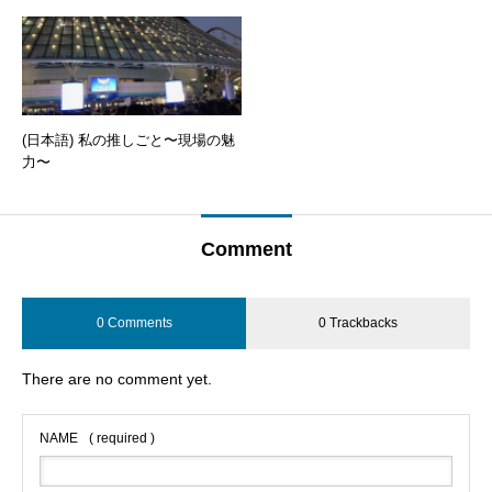
(日本語) 私の推しごと〜現場の魅
力〜
Comment
0 Comments
0 Trackbacks
There are no comment yet.
NAME
( required )