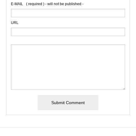
E-MAIL
( required ) - will not be published -
URL