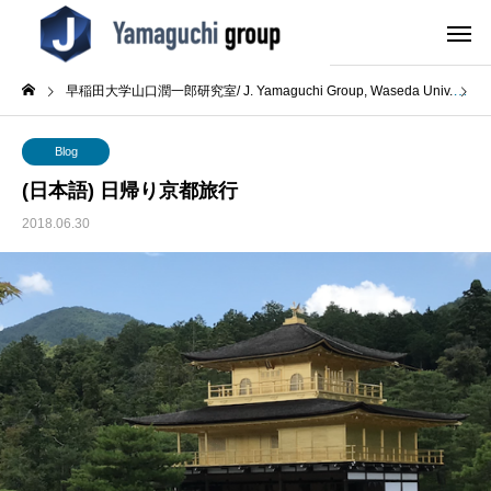
早稲田大学山口潤一郎研究室/ J. Yamaguchi Group, Waseda Univ.
B
Blog
(日本語) 日帰り京都旅行
2018.06.30