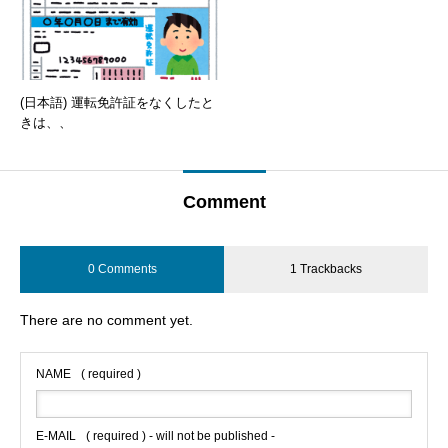
(日本語) 運転免許証をなくしたと
きは、、
Comment
0 Comments
1 Trackbacks
There are no comment yet.
NAME
( required )
E-MAIL
( required ) - will not be published -