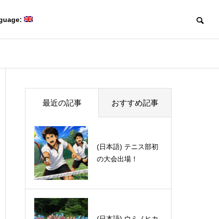
guage:
Blog
Blog
Members
最近の記事
おすすめ記事
研究室メンバー
(日本語) テニス部初
(日本語) オススメの
の大会出場！
実況者
Collaboration
(日本語) 第50回有機電子移動
(日本語) Davi
共同研究
Creating game-changing
化学若手の会・討論会に参加
体験記 part 1
molecules
しました。
革新的な分子をつくる。
(日本語) こんなご時
(日本語) ウミノヒカ