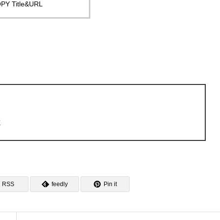
PY Title&URL
よ
RSS
feedly
Pin it