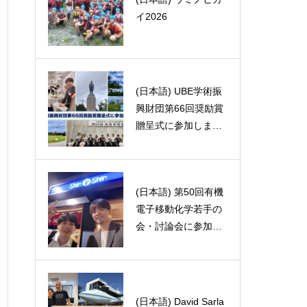
世だけどメイクを楽
イ2026
しみませんか??
(日本語) UBE学術振
(日本語) Cristophe B
興財団第66回奨励賞
our先生講演会
贈呈式に参加しまし
た
(日本語) 第50回有機
Participated in the Yo
電子移動化学若手の
ung Organometallics
会・討論会に参加し
Summer School!
ました。
(日本語) David Sarla