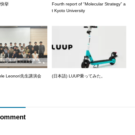
の快挙
Fourth report of “Molecular Strategy” a
t Kyoto University
ele Leonori先生講演会
(日本語) LUUP乗ってみた。
omment