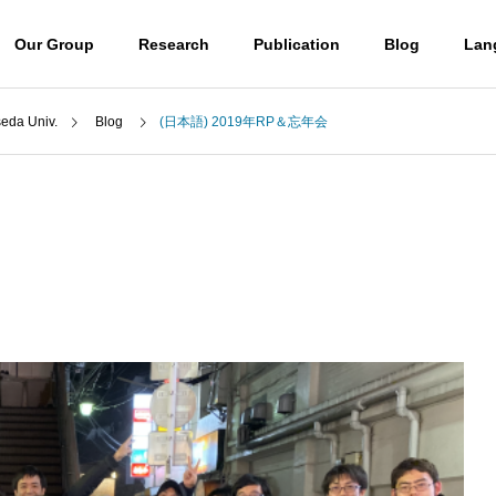
Our Group
Research
Publication
Blog
Lan
a Univ.
Blog
(日本語) 2019年RP＆忘年会
Blog
Professor
山口潤一郎教授
Access
) ウミノヒカイ2026
(日本語) UBE学術振興財団第6
アクセス
6回奨励賞贈呈式に参加しまし
 molecules
Destroying molecules
た
。
分子をぶっ壊す。