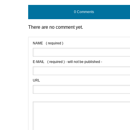
0 Comments
There are no comment yet.
NAME
( required )
E-MAIL
( required ) - will not be published -
URL