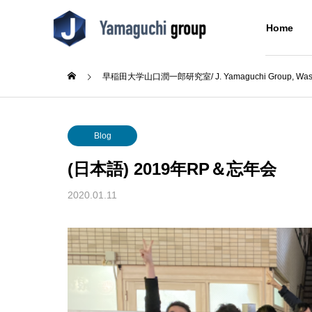
Home
早稲田大学山口潤一郎研究室/ J. Yamaguchi Group, Wased
Blog
Blog
About Us
Blog
研究室について
(日本語) 2019年RP＆忘年会
Research
Blog
About Us
2020.01.11
Concept
Alumni
成シン
(日本語) テニス部初の大会出
(日本語
同窓生
た
場！
Building
分子をつなぐ