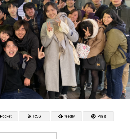
Pocket
RSS
feedly
Pin it