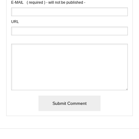
E-MAIL
( required ) - will not be published -
URL