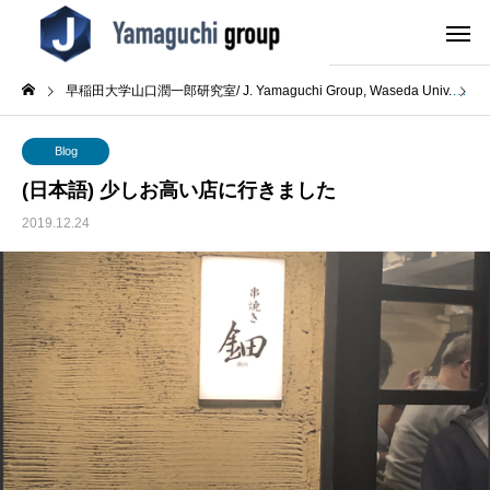
早稲田大学山口潤一郎研究室/ J. Yamaguchi Group, Waseda Univ.
B
Blog
(日本語) 少しお高い店に行きました
2019.12.24