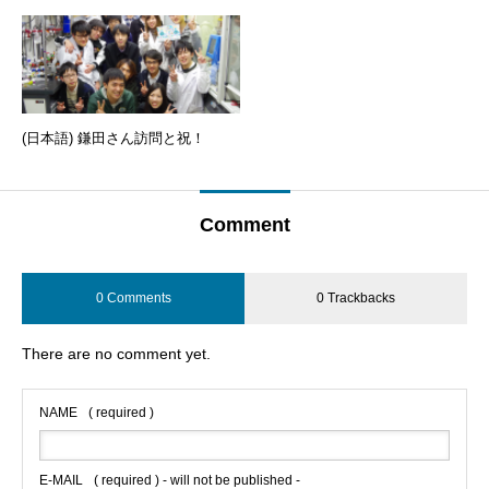
(日本語) 鎌田さん訪問と祝！
Comment
0 Comments
0 Trackbacks
There are no comment yet.
NAME
( required )
E-MAIL
( required ) - will not be published -