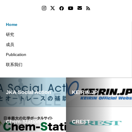
Home
研究
成员
Publication
联系我们
JKA Social Action
KEIRIN.JP
Chem-Station
CREST