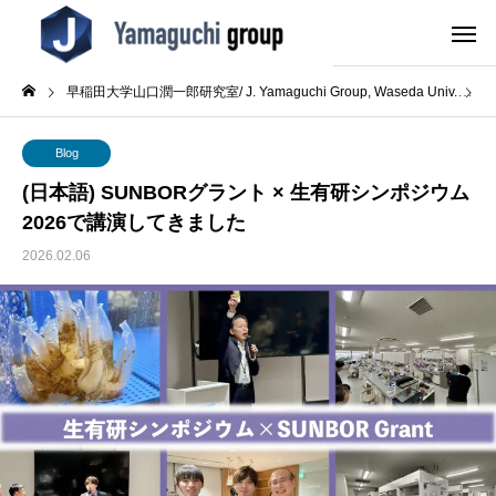
早稲田大学山口潤一郎研究室/ J. Yamaguchi Group, Waseda Univ.
B
Blog
(日本語) SUNBORグラント × 生有研シンポジウム
2026で講演してきました
2026.02.06