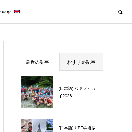
guage:
Blog
Blog
Members
最近の記事
おすすめ記事
研究室メンバー
(日本語) デジタル有
(日本語) ウミノヒカ
機合成 第五回成果報
イ2026
告会に参加しまし
Collaboration
(日本語) David Sarlah研留学
(日本語) ポー
た！
共同研究
Creating game-changing
体験記 part 1
で開催されたInter
molecules
mposium Chal
革新的な分子をつくる。
flavor and vo
(日本語) UBE学術振
More friends gave e