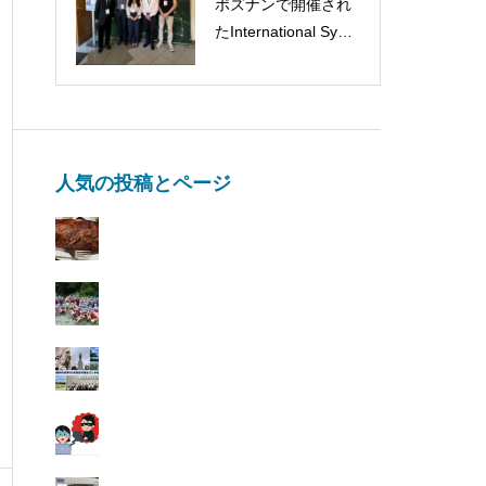
ポズナンで開催され
第104春季年会に参
たInternational Symp
加しました！
osium Challenges in
food flavor and volati
le compounds analys
isに参加してきまし
た！！🇵🇱🧀
人気の投稿とページ