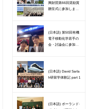
s analysi
興財団第66回奨励賞
nd of year gifts!
た！！🇵🇱🧀
贈呈式に参加しまし
た
(日本語) 第50回有機
(日本語) MIT留学体
電子移動化学若手の
験記Part1－ボストン
会・討論会に参加し
にある大学－
ました。
(日本語) David Sarla
(日本語) 太田さんよ
h研留学体験記 part 1
うこそ！
(日本語) ポーランド·
(日本語) 日本化学会