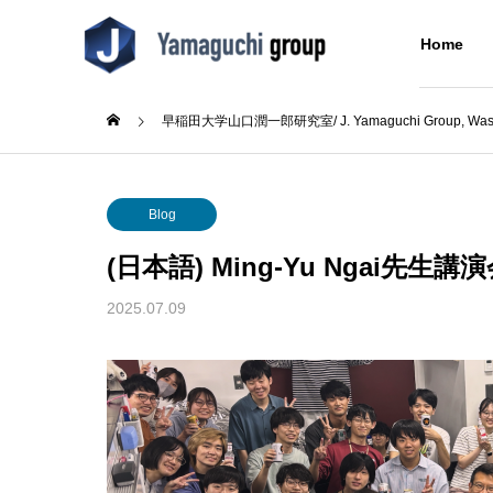
Home
早稲田大学山口潤一郎研究室/ J. Yamaguchi Group, Wased
Blog
Blog
About Us
Blog
研究室について
(日本語) Ming-Yu Ngai先生講
Research
Blog
About Us
2025.07.09
Concept
Alumni
pe先生講
(日本語) ウミノヒカイ2026
(日本語
同窓生
6回奨
Building
た
分子をつなぐ