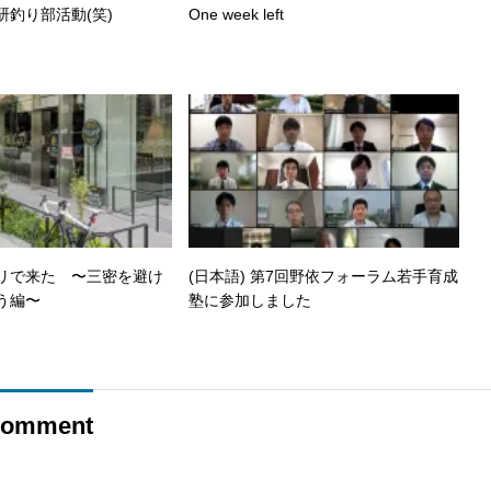
口研釣り部活動(笑)
One week left
ャリで来た 〜三密を避け
(日本語) 第7回野依フォーラム若手育成
う編〜
塾に参加しました
omment