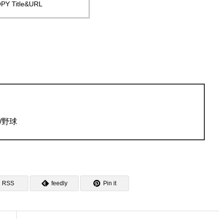
PY Title&URL
1/野球
RSS
feedly
Pin it