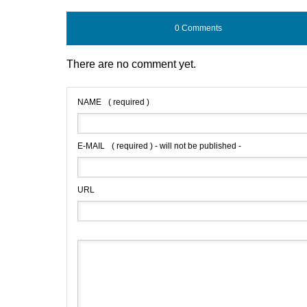
0 Comments
There are no comment yet.
NAME
( required )
E-MAIL
( required ) - will not be published -
URL