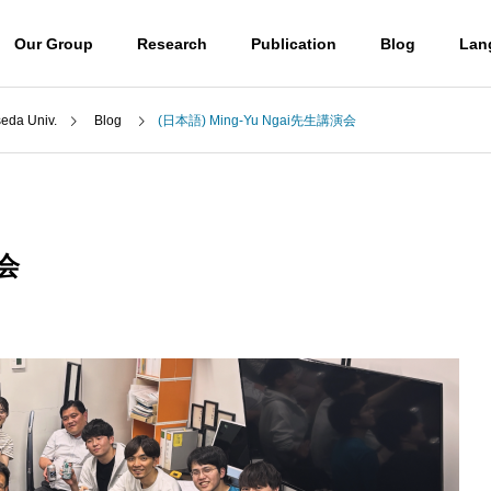
Our Group
Research
Publication
Blog
Lan
a Univ.
Blog
(日本語) Ming-Yu Ngai先生講演会
Blog
Professor
山口潤一郎教授
演会
Access
) UBE学術振興財団第6
(日本語) 第50回有機電子移動
アクセス
励賞贈呈式に参加しまし
化学若手の会・討論会に参加
 molecules
Destroying molecules
しました。
。
分子をぶっ壊す。