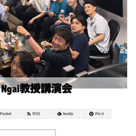
Pocket
RSS
feedly
Pin it