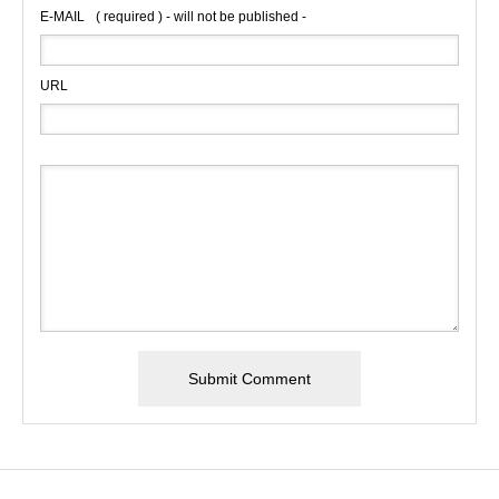
E-MAIL
( required ) - will not be published -
URL