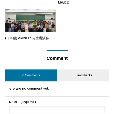
MR装置
(日本語) Aiwen Lei先生講演会
Comment
0 Comments
0 Trackbacks
There are no comment yet.
NAME
( required )