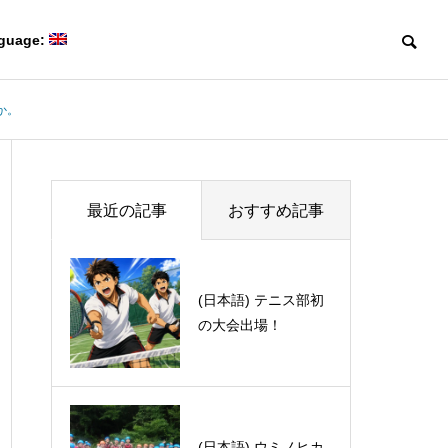
guage:
か。
Blog
Blog
Members
最近の記事
おすすめ記事
研究室メンバー
(日本語) テニス部初
(日本語) 春の酒ガチ
の大会出場！
ャまつり
Collaboration
(日本語) 第50回有機電子移動
(日本語) Davi
共同研究
Creating game-changing
化学若手の会・討論会に参加
体験記 part 1
molecules
しました。
革新的な分子をつくる。
(日本語) ウミノヒカ
(日本語) 人工知能の