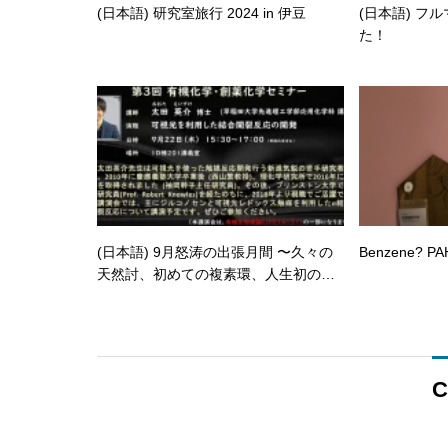
(日本語) 研究室旅行 2024 in 伊豆
(日本語) フ
た！
(日本語) 9月怒涛の出張月間 〜久々の
Benzene? PA
天然討、初めての複素環、人生初の招
待講演〜
C