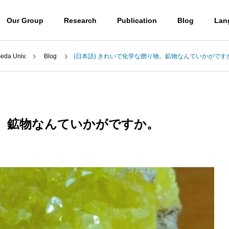
Our Group
Research
Publication
Blog
Lan
a Univ.
Blog
(日本語) きれいで化学な贈り物。鉱物なんていかがです
Blog
Professor
山口潤一郎教授
物。鉱物なんていかがですか。
Access
) ウミノヒカイ2026
(日本語) UBE学術振興財団第6
アクセス
6回奨励賞贈呈式に参加しまし
 molecules
Destroying molecules
た
。
分子をぶっ壊す。