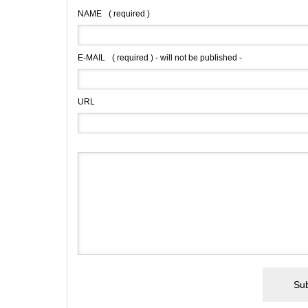
NAME
( required )
E-MAIL
( required ) - will not be published -
URL