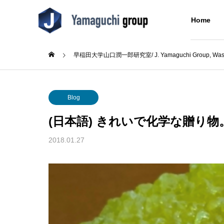
Home
早稲田大学山口潤一郎研究室/ J. Yamaguchi Group, Wased
Blog
Blog
About Us
Blog
研究室について
(日本語) きれいで化学な贈り
Research
Blog
About Us
2018.01.27
Concept
Alumni
成シン
(日本語) テニス部初の大会出
(日本語
同窓生
た
場！
Building
分子をつなぐ