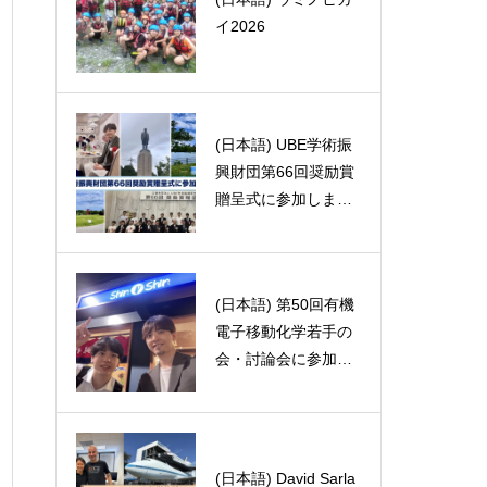
イ2026
はなし
(日本語) UBE学術振
Meeting: Grant-in-Ai
興財団第66回奨励賞
d for Scientific Resea
贈呈式に参加しまし
rch on Innovative Ar
た
eas [Precise Formati
on of a Catalyst Havi
ng a Specified Field]
(日本語) 第50回有機
Meeting: Grant-in-Ai
Itami Lab students c
電子移動化学若手の
d for Scientific Resea
ame to visit
会・討論会に参加し
rch on Innovative Ar
ました。
eas [Precise Formati
on of a Catalyst Havi
ng a Specified Field]
(日本語) David Sarla
(日本語) 詩を一篇捧