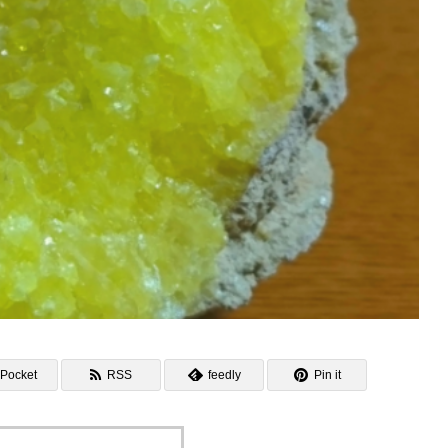
Pocket
RSS
feedly
Pin it