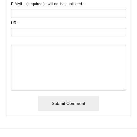
E-MAIL
( required ) - will not be published -
URL