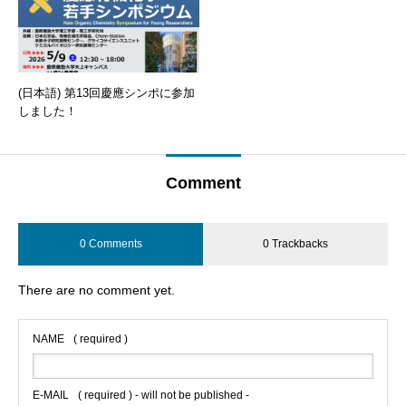
(日本語) 第13回慶應シンポに参加
しました！
Comment
0 Comments
0 Trackbacks
There are no comment yet.
NAME
( required )
E-MAIL
( required ) - will not be published -