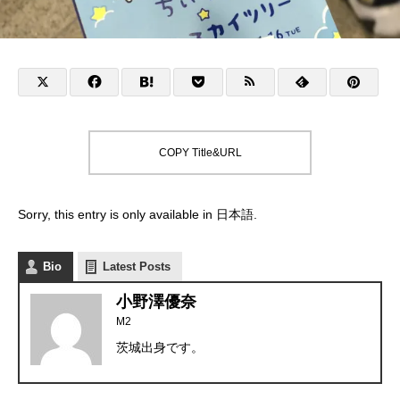
COPY Title&URL
Sorry, this entry is only available in
日本語
.
Bio
Latest Posts
小野澤優奈
M2
茨城出身です。