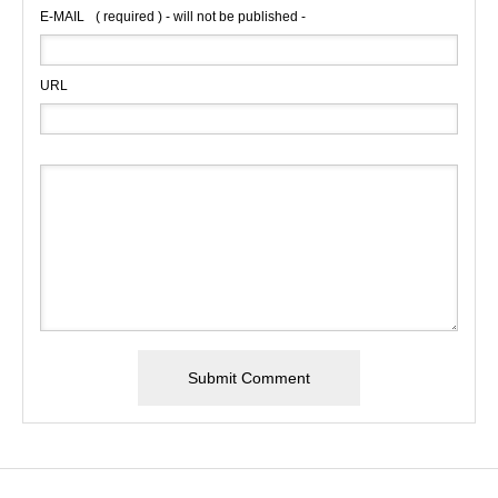
E-MAIL
( required ) - will not be published -
URL