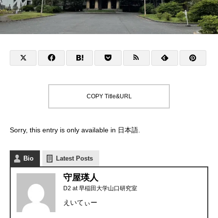
COPY Title&URL
Sorry, this entry is only available in
日本語
.
Bio
Latest Posts
守屋瑛人
D2
at
早稲田大学山口研究室
えいてぃー