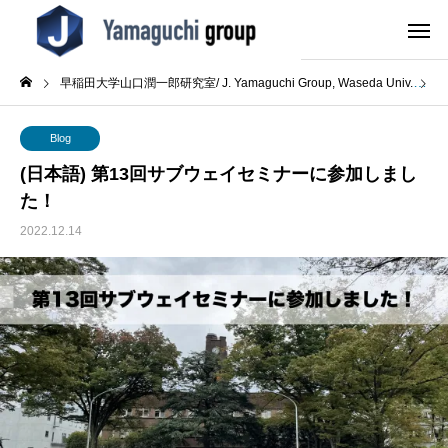
早稲田大学山口潤一郎研究室/ J. Yamaguchi Group, Waseda Univ.
B
Blog
(日本語) 第13回サブウェイセミナーに参加しまし
た！
2022.12.14