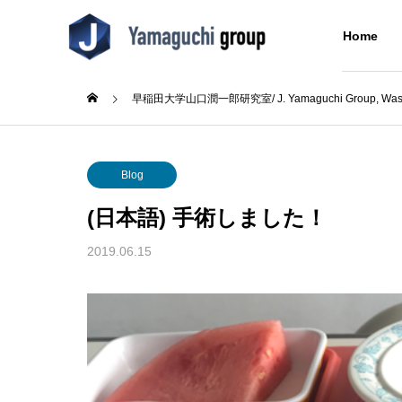
Home
早稲田大学山口潤一郎研究室/ J. Yamaguchi Group, Wased
Blog
Blog
About Us
Blog
研究室について
(日本語) 手術しました！
Research
Blog
About Us
2019.06.15
Concept
Alumni
成シン
(日本語) テニス部初の大会出
(日本語
同窓生
た
場！
Building
分子をつなぐ