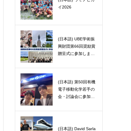
イ2026
distillation tower
(日本語) UBE学術振
(日本語) 第57回天然
興財団第66回奨励賞
物化学談話会に参加
贈呈式に参加しまし
してきました
た
(日本語) 第50回有機
(日本語) バランスボ
電子移動化学若手の
ールを導入しました!
会・討論会に参加し
ました。
(日本語) David Sarla
(日本語) 19th ACCに