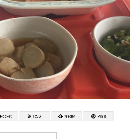
Pocket
RSS
feedly
Pin it