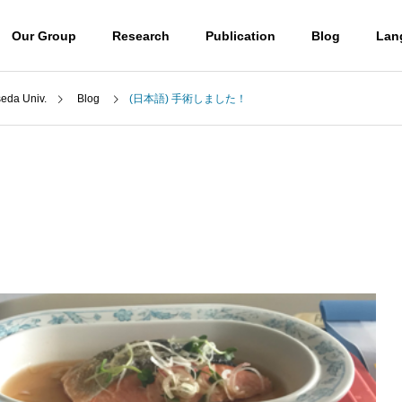
Our Group
Research
Publication
Blog
Lan
a Univ.
Blog
(日本語) 手術しました！
Blog
Professor
山口潤一郎教授
Access
) ウミノヒカイ2026
(日本語) UBE学術振興財団第6
アクセス
6回奨励賞贈呈式に参加しまし
 molecules
Destroying molecules
た
。
分子をぶっ壊す。