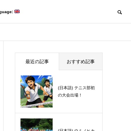
guage:
Blog
Blog
Members
最近の記事
おすすめ記事
研究室メンバー
(日本語) 山口研ブロ
(日本語) テニス部初
グアクセスランキン
の大会出場！
グ2019
Collaboration
(日本語) 第50回有機電子移動
(日本語) Davi
共同研究
Creating game-changing
化学若手の会・討論会に参加
体験記 part 1
molecules
しました。
革新的な分子をつくる。
(日本語) ウミノヒカ
Recommendation for