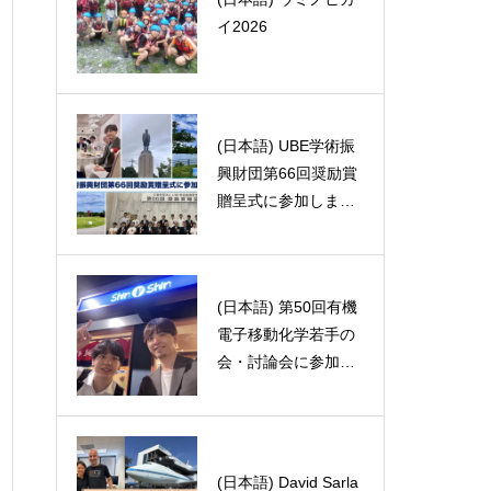
イ2026
夏休み
(日本語) UBE学術振
(日本語) プッチンプ
興財団第66回奨励賞
リンの悲劇
贈呈式に参加しまし
た
(日本語) 第50回有機
電子移動化学若手の
(日本語) 発狂メタル
会・討論会に参加し
ました。
(日本語) 第34回創薬
(日本語) David Sarla