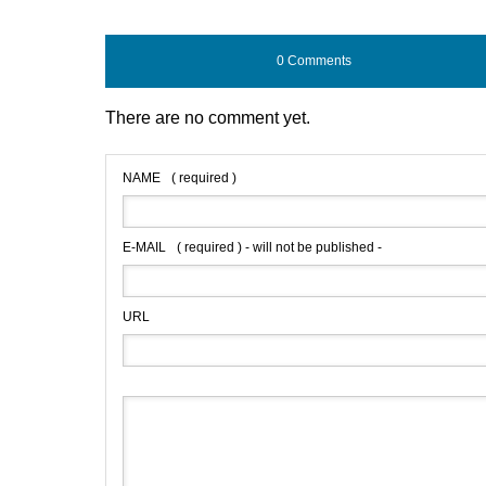
0 Comments
There are no comment yet.
NAME
( required )
E-MAIL
( required ) - will not be published -
URL