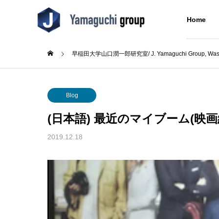
Home
早稲田大学山口潤一郎研究室/ J. Yamaguchi Group, Wased
Blog
Blog
About Us
Blog
研究室について
(日本語) 最近のマイブーム(映画
Research
Blog
About Us
2019.12.18
Concept
Alumni
成シン
(日本語) テニス部初の大会出
(日本語
同窓生
た
場！
Building
分子をつなぐ