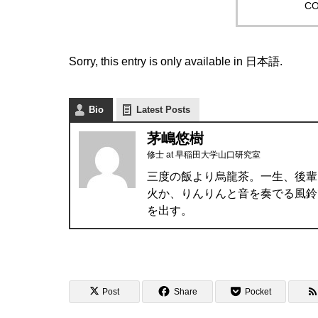
CO
Sorry, this entry is only available in
日本語
.
Bio
Latest Posts
茅嶋悠樹
修士
at
早稲田大学山口研究室
三度の飯より烏龍茶。一生、後輩
火か、りんりんと音を奏でる風鈴
を出す。
Post
Share
Pocket