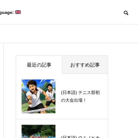
guage:
Blog
Blog
Members
最近の記事
おすすめ記事
研究室メンバー
(日本語) テニス部初
(日本語) スポーツ観
の大会出場！
戦記 2024 -part 1-
Collaboration
(日本語) 第50回有機電子移動
(日本語) Davi
共同研究
Creating game-changing
化学若手の会・討論会に参加
体験記 part 1
molecules
しました。
革新的な分子をつくる。
(日本語) ウミノヒカ
(日本語) さわやかな