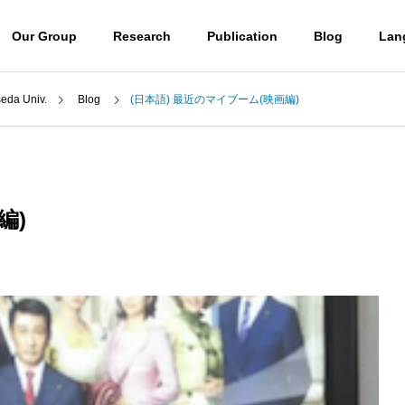
Our Group
Research
Publication
Blog
Lan
a Univ.
Blog
(日本語) 最近のマイブーム(映画編)
Blog
Professor
山口潤一郎教授
編)
Access
) ウミノヒカイ2026
(日本語) UBE学術振興財団第6
アクセス
6回奨励賞贈呈式に参加しまし
 molecules
Destroying molecules
た
。
分子をぶっ壊す。